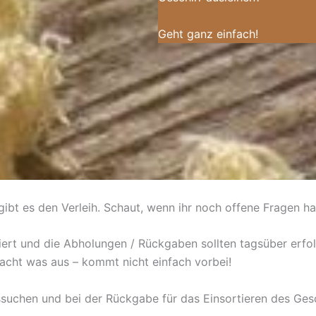
Geht ganz einfach!
r gibt es den Verleih. Schaut, wenn ihr noch offene Fragen h
isiert und die Abholungen / Rückgaben sollten tagsüber erf
acht was aus – kommt nicht einfach vorbei!
ssuchen und bei der Rückgabe für das Einsortieren des Gesc