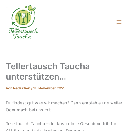
Zum
Inhalt
springen
Tellertausch Taucha
unterstützen…
Von
Redaktion
/
11. November 2025
Du findest gut was wir machen? Dann empfehle uns weiter.
Oder mach bei uns mit.
Tellertausch Taucha – der kostenlose Geschirrverleih für
ALLE ist und bleibt kostenlos. Dennoch